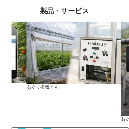
製品・サービス
あぐり換気くん
あぐ